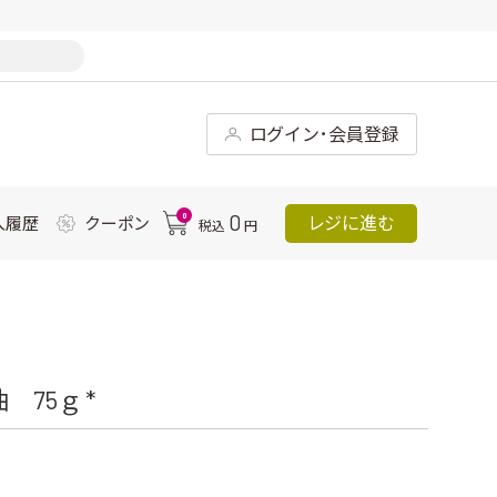
ログイン･会員登録
0
0
レジに進む
入履歴
クーポン
税込
円
75ｇ *