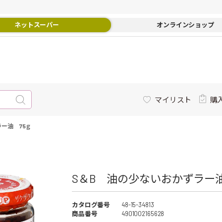
ネットスーパー
オンラインショップ
マイリスト
購
ー油 75ｇ
S＆B 油の少ないおかずラー油 
カタログ番号
48-15-34813
商品番号
4901002165628