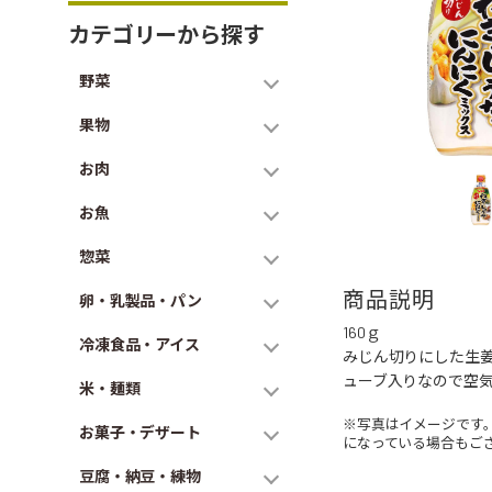
カテゴリーから探す
野菜
果物
お肉
お魚
惣菜
商品説明
卵・乳製品・パン
160ｇ
冷凍食品・アイス
みじん切りにした生
ューブ入りなので空
米・麺類
※写真はイメージです
お菓子・デザート
になっている場合もご
豆腐・納豆・練物