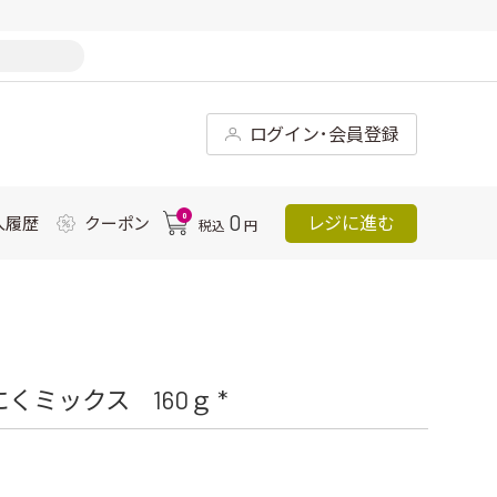
ログイン･会員登録
0
0
レジに進む
入履歴
クーポン
税込
円
ミックス 160ｇ *