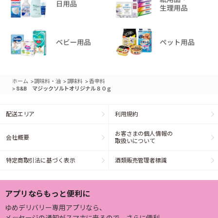
>
>
>
ホーム
調味料・油
調味料
香辛料
>
S&B マジックソルトオリジナル８０ｇ
配送エリア
利用規約
お客さまの個人情報の
会社概要
取扱いについて
特定商取引法に基づく表示
酒類販売管理者標識
アプリならもっと便利に
ゆめデリバリー専用アプリなら、
メッセージの通知がスマホに来るので、さらに便利。