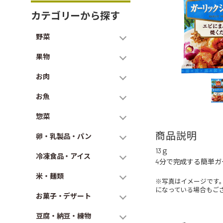
カテゴリーから探す
野菜
果物
お肉
お魚
惣菜
商品説明
卵・乳製品・パン
13ｇ
冷凍食品・アイス
4分で完成する簡単
米・麺類
※写真はイメージです
になっている場合もご
お菓子・デザート
豆腐・納豆・練物