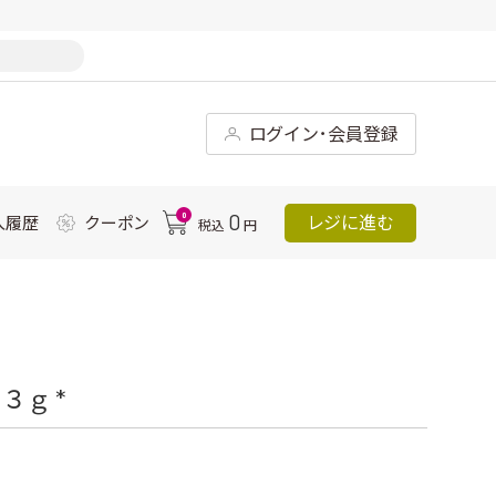
ログイン･会員登録
0
0
レジに進む
入履歴
クーポン
税込
円
ｇ *