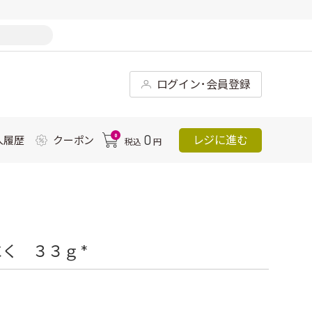
ログイン･会員登録
0
0
レジに進む
入履歴
クーポン
税込
円
く ３３ｇ *