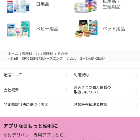
>
>
>
ホーム
調味料・油
調味料
その他
>
S＆B SPICE&HERBシーズニング ナムル 2～3人前×2回分
配送エリア
利用規約
お客さまの個人情報の
会社概要
取扱いについて
特定商取引法に基づく表示
酒類販売管理者標識
アプリならもっと便利に
ゆめデリバリー専用アプリなら、