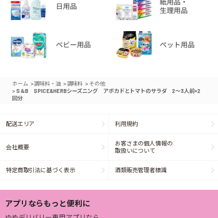
>
>
>
ホーム
調味料・油
調味料
その他
>
S＆B SPICE&HERBシーズニング アボカドとトマトのサラダ 2～3人前×2
回分
配送エリア
利用規約
お客さまの個人情報の
会社概要
取扱いについて
特定商取引法に基づく表示
酒類販売管理者標識
アプリならもっと便利に
ゆめデリバリー専用アプリなら、