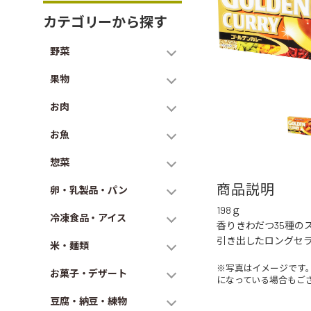
カテゴリーから探す
野菜
果物
お肉
お魚
惣菜
商品説明
卵・乳製品・パン
198ｇ
冷凍食品・アイス
香りきわだつ35種
引き出したロングセ
米・麺類
※写真はイメージです
お菓子・デザート
になっている場合もご
豆腐・納豆・練物