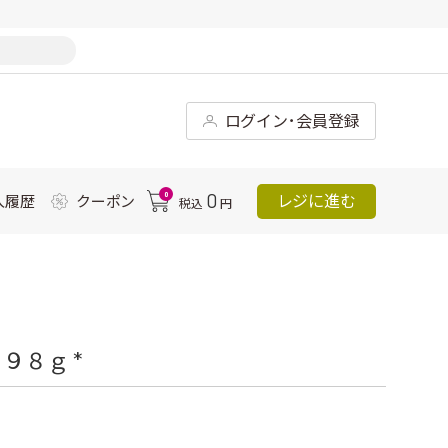
ログイン･会員登録
0
0
レジに進む
入履歴
クーポン
税込
円
９８ｇ *