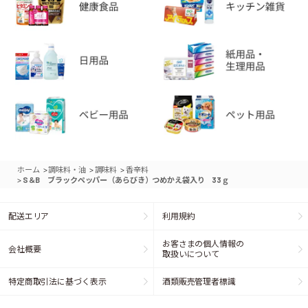
>
>
>
ホーム
調味料・油
調味料
香辛料
>
S＆B ブラックペッパー（あらびき）つめかえ袋入り 33ｇ
配送エリア
利用規約
お客さまの個人情報の
会社概要
取扱いについて
特定商取引法に基づく表示
酒類販売管理者標識