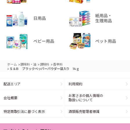
>
>
>
ホーム
調味料・油
調味料
香辛料
>
Ｓ＆Ｂ ブラックペッパーパウダー袋入り 14ｇ
配送エリア
利用規約
お客さまの個人情報の
会社概要
取扱いについて
特定商取引法に基づく表示
酒類販売管理者標識