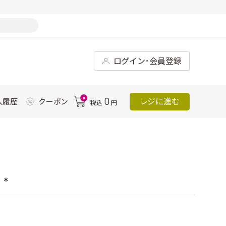
ログイン･会員登録
0
0
レジに進む
入履歴
クーポン
税込
円
*