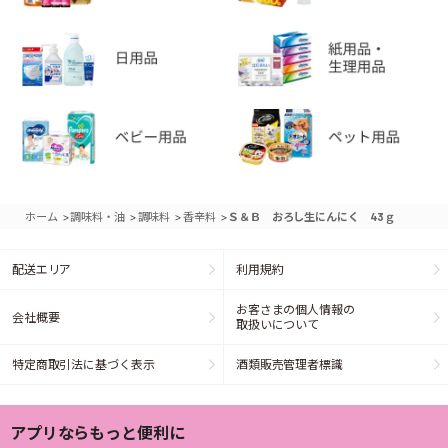
>
>
>
>
ホーム
調味料・油
調味料
香辛料
Ｓ＆Ｂ おろし生にんにく 43ｇ
配送エリア
利用規約
お客さまの個人情報の
会社概要
取扱いについて
特定商取引法に基づく表示
酒類販売管理者標識
アプリならもっと便利に