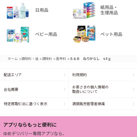
>
>
>
>
ホーム
調味料・油
調味料
香辛料
Ｓ＆Ｂ ねりからし 43ｇ
配送エリア
利用規約
お客さまの個人情報の
会社概要
取扱いについて
特定商取引法に基づく表示
酒類販売管理者標識
アプリならもっと便利に
ゆめデリバリー専用アプリなら、