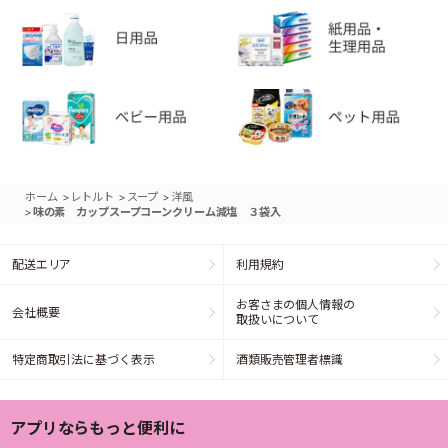
>
>
>
ホーム
レトルト
スープ
洋風
>
味の素 カップスープコーンクリーム減塩 ３袋入
配送エリア
利用規約
お客さまの個人情報の
会社概要
取扱いについて
特定商取引法に基づく表示
酒類販売管理者標識
アプリならもっと便利に