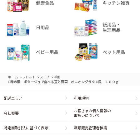
>
>
>
ホーム
レトルト
スープ
洋風
>
味の素 ポタージュで食べる豆と野菜 オニオングラタン風 １８０ｇ
配送エリア
利用規約
お客さまの個人情報の
会社概要
取扱いについて
特定商取引法に基づく表示
酒類販売管理者標識