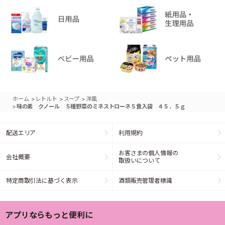
>
>
>
ホーム
レトルト
スープ
洋風
>
味の素 クノール ５種野菜のミネストローネ５食入袋 ４５．５ｇ
配送エリア
利用規約
お客さまの個人情報の
会社概要
取扱いについて
特定商取引法に基づく表示
酒類販売管理者標識
アプリならもっと便利に