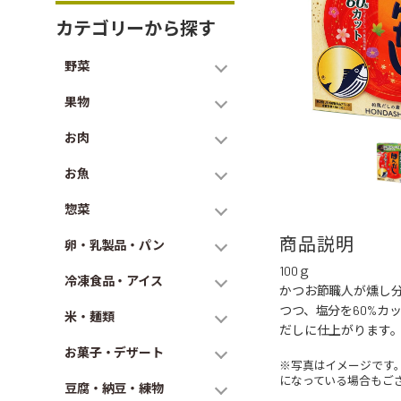
カテゴリーから探す
野菜
果物
お肉
お魚
惣菜
商品説明
卵・乳製品・パン
100ｇ
冷凍食品・アイス
かつお節職人が燻し分
つつ、塩分を60%カ
米・麺類
だしに仕上がります
お菓子・デザート
※写真はイメージです
になっている場合もご
豆腐・納豆・練物