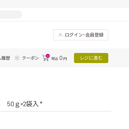
ログイン･会員登録
0
0
レジに進む
入履歴
クーポン
税込
円
0ｇ×2袋入 *