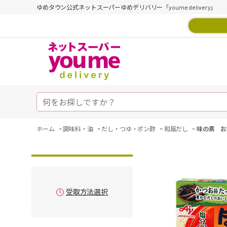
ゆめタウン公式ネットスーパーゆめデリバリー「youme delivery」
-
-
-
-
ホーム
調味料・油
だし・つゆ・ポン酢
和風だし
味の素 お
受取方法選択