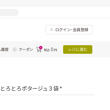
ログイン･会員登録
0
0
レジに進む
入履歴
クーポン
税込
円
とろとろポタージュ３袋 *