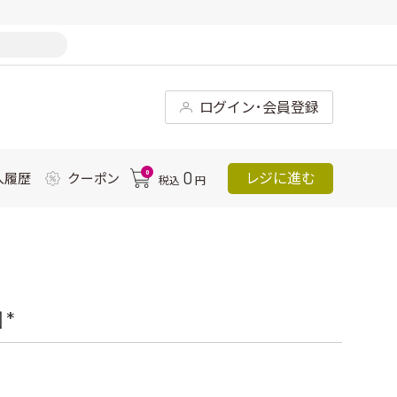
ログイン･会員登録
0
0
レジに進む
入履歴
クーポン
税込
円
*