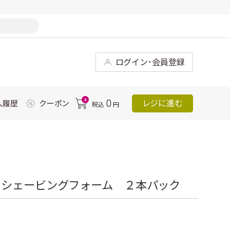
ログイン･会員登録
0
0
レジに進む
入履歴
クーポン
税込
円
 シェービングフォーム ２本パック