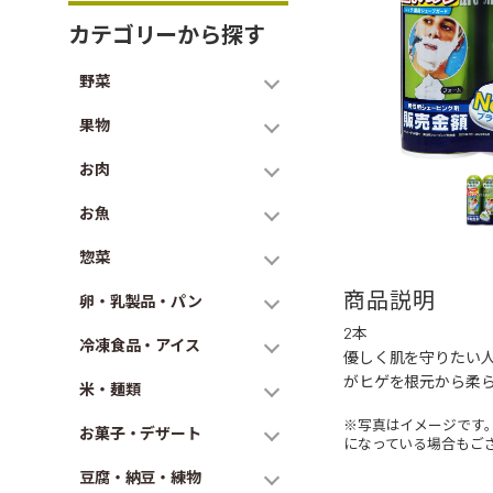
カテゴリーから探す
野菜
果物
お肉
お魚
惣菜
商品説明
卵・乳製品・パン
2本
冷凍食品・アイス
優しく肌を守りたい
がヒゲを根元から柔
米・麺類
※写真はイメージです
お菓子・デザート
になっている場合もご
豆腐・納豆・練物