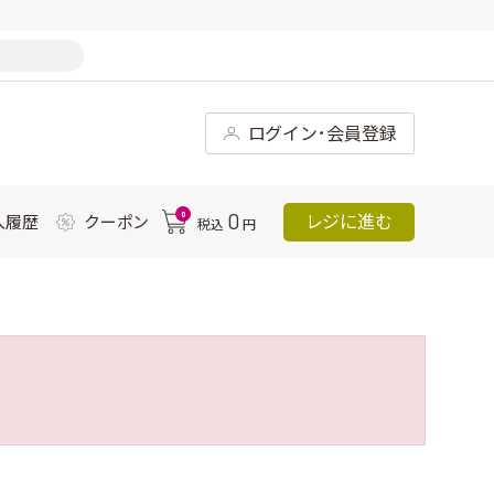
ログイン･会員登録
0
0
レジに進む
入履歴
クーポン
税込
円