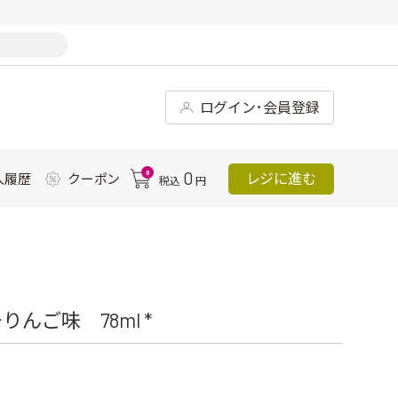
ログイン･会員登録
0
0
レジに進む
入履歴
クーポン
税込
円
んご味 78ml *