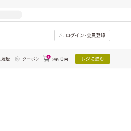
ログイン･会員登録
0
0
レジに進む
入履歴
クーポン
税込
円