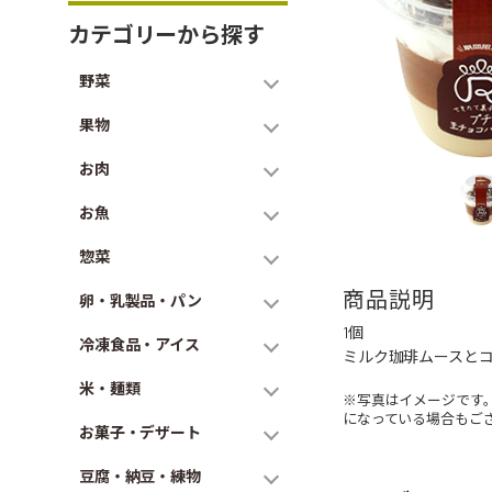
カテゴリーから探す
野菜
果物
お肉
お魚
惣菜
商品説明
卵・乳製品・パン
1個
冷凍食品・アイス
ミルク珈琲ムースと
米・麺類
※写真はイメージです
になっている場合もご
お菓子・デザート
豆腐・納豆・練物