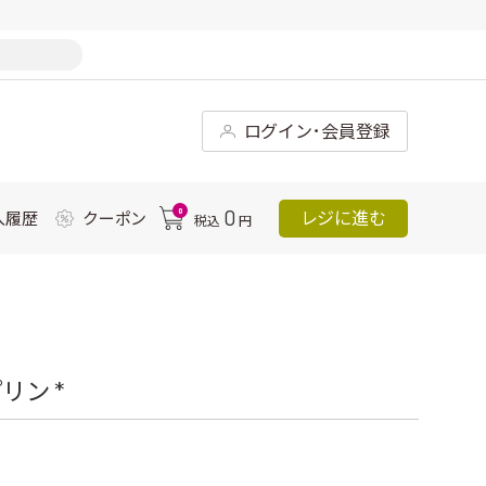
ログイン･会員登録
0
0
レジに進む
入履歴
クーポン
税込
円
ン *