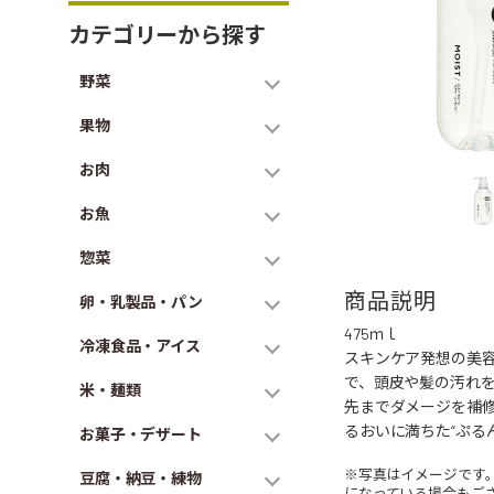
カテゴリーから探す
野菜
果物
お肉
お魚
惣菜
商品説明
卵・乳製品・パン
475ｍｌ
冷凍食品・アイス
スキンケア発想の美
で、頭皮や髪の汚れを
米・麺類
先までダメージを補
るおいに満ちた“ぷる
お菓子・デザート
※写真はイメージです
豆腐・納豆・練物
になっている場合もご