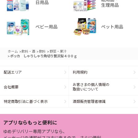
>
>
>
ホーム
飲料・酒
飲料
野菜・果汁
>
ポッカ しゃりしゃり角切り贅沢梨４００ｇ
配送エリア
利用規約
お客さまの個人情報の
会社概要
取扱いについて
特定商取引法に基づく表示
酒類販売管理者標識
アプリならもっと便利に
ゆめデリバリー専用アプリなら、
メッセージの通知がスマホに来るので、さらに便利。