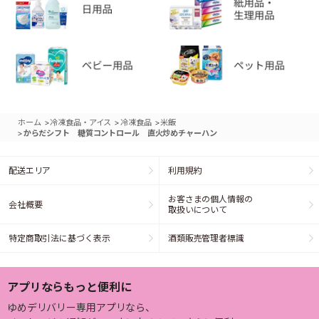
>
>
>
ホーム
冷凍食品・アイス
冷凍食品
米飯
>
からだシフト 糖質コントロール 直火炒めチャーハン
配送エリア
利用規約
お客さまの個人情報の
会社概要
取扱いについて
特定商取引法に基づく表示
酒類販売管理者標識
アプリならもっと便利に
ゆめデリバリー専用アプリなら、