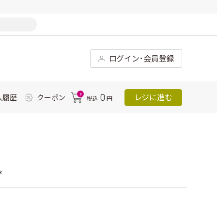
ログイン･会員登録
0
0
レジに進む
入履歴
クーポン
税込
円
*