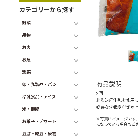
カテゴリーから探す
野菜
果物
お肉
お魚
惣菜
商品説明
卵・乳製品・パン
2個
冷凍食品・アイス
北海道産牛乳を使用し
必要な栄養素がぎゅ
米・麺類
※写真はイメージです
お菓子・デザート
になっている場合もご
豆腐・納豆・練物