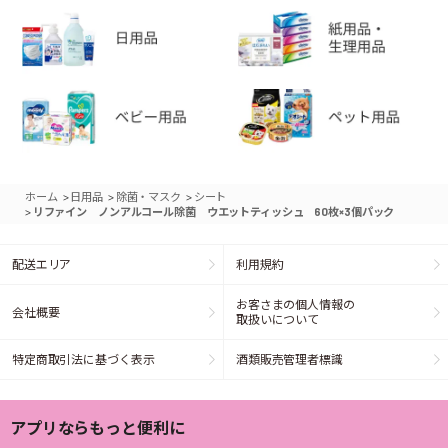
>
>
>
ホーム
日用品
除菌・マスク
シート
>
リファイン ノンアルコール除菌 ウエットティッシュ 60枚×3個パック
配送エリア
利用規約
お客さまの個人情報の
会社概要
取扱いについて
特定商取引法に基づく表示
酒類販売管理者標識
アプリならもっと便利に