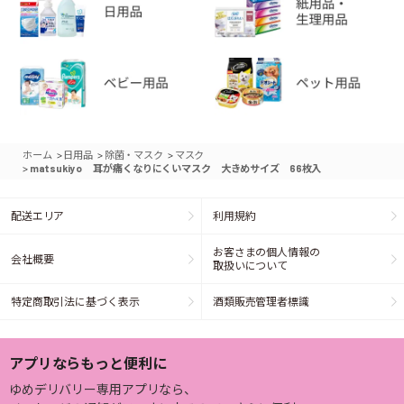
>
>
>
ホーム
日用品
除菌・マスク
マスク
>
matsukiyo 耳が痛くなりにくいマスク 大きめサイズ 66枚入
配送エリア
利用規約
お客さまの個人情報の
会社概要
取扱いについて
特定商取引法に基づく表示
酒類販売管理者標識
アプリならもっと便利に
ゆめデリバリー専用アプリなら、