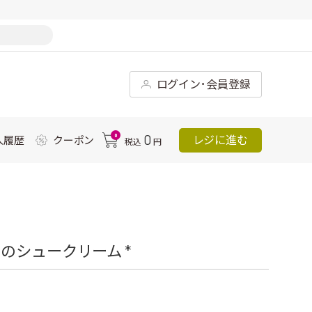
ログイン･会員登録
0
0
レジに進む
入履歴
クーポン
税込
円
のシュークリーム *