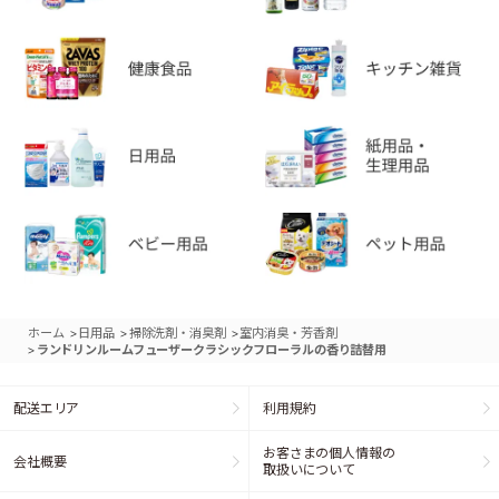
>
>
>
ホーム
日用品
掃除洗剤・消臭剤
室内消臭・芳香剤
>
ランドリンルームフューザークラシックフローラルの香り詰替用
配送エリア
利用規約
お客さまの個人情報の
会社概要
取扱いについて