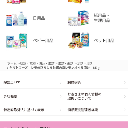
>
>
>
ホーム
粉類・乾物・海苔・缶詰
缶詰・瓶類
魚類・貝類
>
ヤマトフーズ レモ缶ひろしま牡蠣の塩レモンオイル漬け 65ｇ
配送エリア
利用規約
お客さまの個人情報の
会社概要
取扱いについて
特定商取引法に基づく表示
酒類販売管理者標識