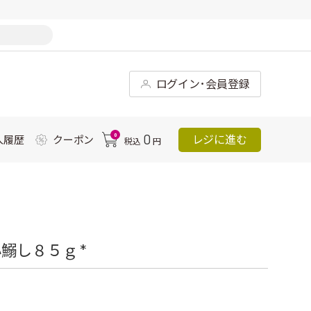
ログイン･会員登録
0
0
レジに進む
入履歴
クーポン
税込
円
鰯し８５ｇ *