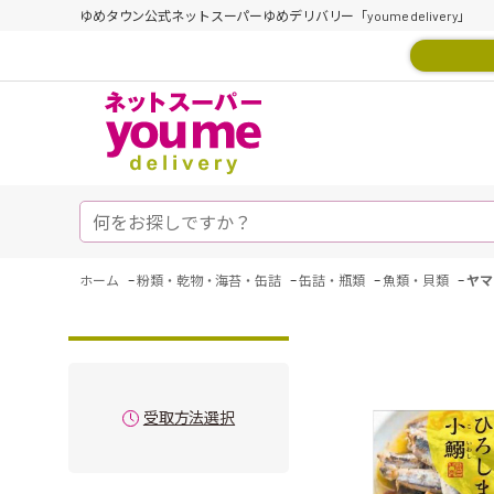
ゆめタウン公式ネットスーパーゆめデリバリー「youme delivery」
-
-
-
-
ホーム
粉類・乾物・海苔・缶詰
缶詰・瓶類
魚類・貝類
ヤマ
受取方法選択