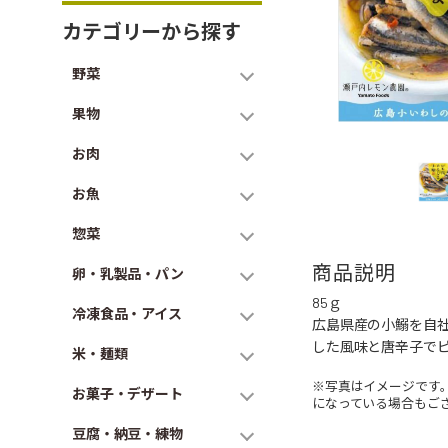
カテゴリーから探す
野菜
果物
お肉
お魚
惣菜
商品説明
卵・乳製品・パン
85ｇ
冷凍食品・アイス
広島県産の小鰯を自
した風味と唐辛子で
米・麺類
※写真はイメージです
お菓子・デザート
になっている場合もご
豆腐・納豆・練物