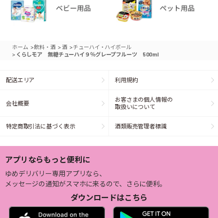
>
>
>
ホーム
飲料・酒
酒
チューハイ・ハイボール
>
くらしモア 無糖チューハイ９％グレープフルーツ 500ml
配送エリア
利用規約
お客さまの個人情報の
会社概要
取扱いについて
特定商取引法に基づく表示
酒類販売管理者標識
アプリならもっと便利に
ゆめデリバリー専用アプリなら、
メッセージの通知がスマホに来るので、さらに便利。
ダウンロードはこちら