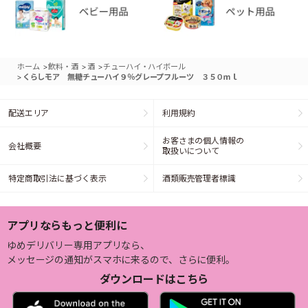
>
>
>
ホーム
飲料・酒
酒
チューハイ・ハイボール
>
くらしモア 無糖チューハイ９％グレープフルーツ ３５０ｍｌ
配送エリア
利用規約
お客さまの個人情報の
会社概要
取扱いについて
特定商取引法に基づく表示
酒類販売管理者標識
アプリならもっと便利に
ゆめデリバリー専用アプリなら、
メッセージの通知がスマホに来るので、さらに便利。
ダウンロードはこちら