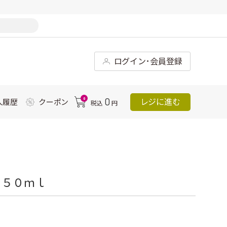
ログイン･会員登録
0
0
レジに進む
入履歴
クーポン
税込
円
３５０ｍｌ