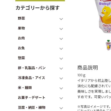
カテゴリーから探す
野菜
果物
お肉
お魚
惣菜
商品説明
卵・乳製品・パン
100ｇ
冷凍食品・アイス
イタリアから初上陸し
消化にも配慮されて
米・麺類
美味しさを実現しま
すめです。可愛いパ
お菓子・デザート
※写真はイメージです
豆腐・納豆・練物
になっている場合もご