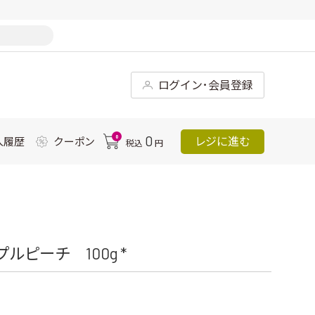
ログイン･会員登録
0
0
レジに進む
入履歴
クーポン
税込
円
ルピーチ 100g *