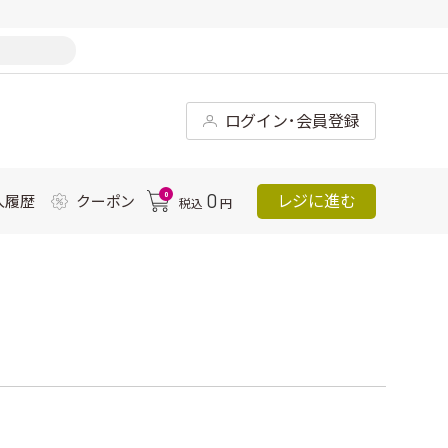
ログイン･会員登録
0
0
レジに進む
入履歴
クーポン
税込
円