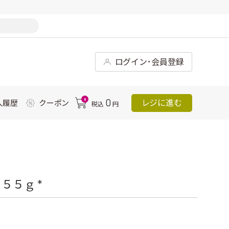
ログイン･会員登録
0
0
レジに進む
入履歴
クーポン
税込
円
５５ｇ *