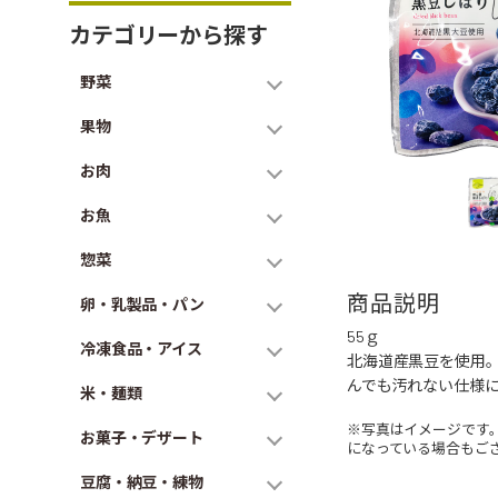
カテゴリーから探す
野菜
果物
お肉
お魚
惣菜
商品説明
卵・乳製品・パン
55ｇ
冷凍食品・アイス
北海道産黒豆を使用
んでも汚れない仕様
米・麺類
※写真はイメージです
お菓子・デザート
になっている場合もご
豆腐・納豆・練物