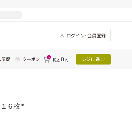
ログイン･会員登録
0
0
レジに進む
入履歴
クーポン
税込
円
１６枚 *