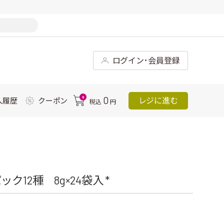
ログイン･会員登録
0
0
レジに進む
入履歴
クーポン
税込
円
12種 8g×24袋入 *