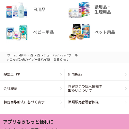
>
>
>
ホーム
飲料・酒
酒
チューハイ・ハイボール
>
ニッポンのハイボールハイ坊 ３５０ｍｌ
配送エリア
利用規約
お客さまの個人情報の
会社概要
取扱いについて
特定商取引法に基づく表示
酒類販売管理者標識
アプリならもっと便利に