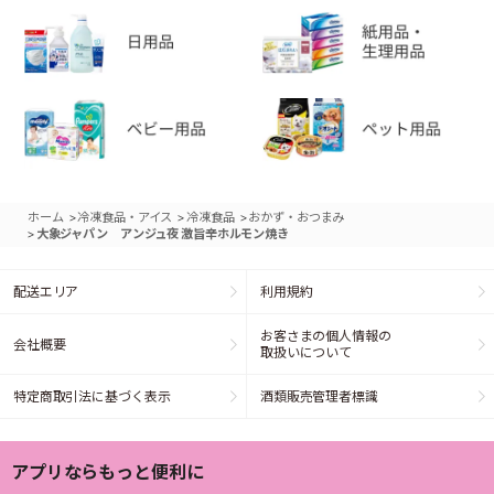
>
>
>
ホーム
冷凍食品・アイス
冷凍食品
おかず・おつまみ
>
大象ジャパン アンジュ夜 激旨辛ホルモン焼き
配送エリア
利用規約
お客さまの個人情報の
会社概要
取扱いについて
特定商取引法に基づく表示
酒類販売管理者標識
アプリならもっと便利に