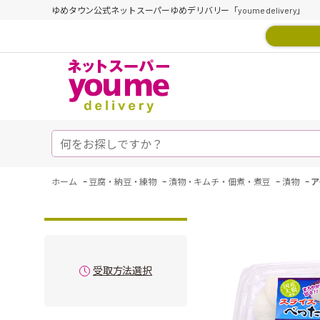
ゆめタウン公式ネットスーパーゆめデリバリー「youme delivery」
-
-
-
-
ホーム
豆腐・納豆・練物
漬物・キムチ・佃煮・煮豆
漬物
ア
受取方法選択