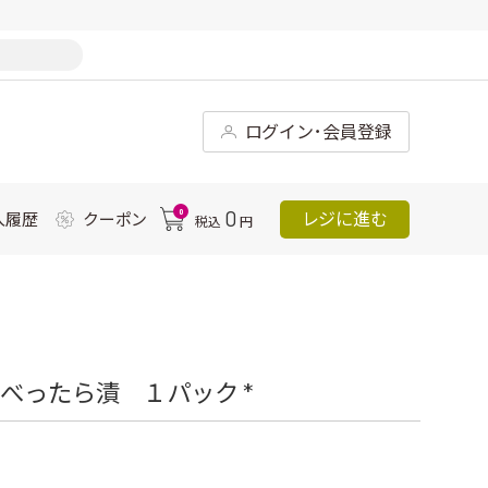
ログイン･会員登録
0
0
レジに進む
入履歴
クーポン
税込
円
べったら漬 １パック *