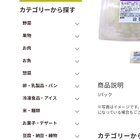
カテゴリーから探す
野菜
果物
お肉
お魚
惣菜
商品説明
卵・乳製品・パン
1パック
冷凍食品・アイス
※写真はイメージです
米・麺類
になっている場合もご
お菓子・デザート
カテゴリーか
豆腐・納豆・練物