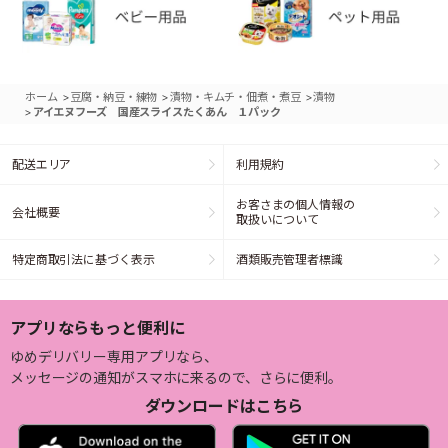
>
>
>
ホーム
豆腐・納豆・練物
漬物・キムチ・佃煮・煮豆
漬物
>
アイエヌフーズ 国産スライスたくあん １パック
配送エリア
利用規約
お客さまの個人情報の
会社概要
取扱いについて
特定商取引法に基づく表示
酒類販売管理者標識
アプリならもっと便利に
ゆめデリバリー専用アプリなら、
メッセージの通知がスマホに来るので、さらに便利。
ダウンロードはこちら