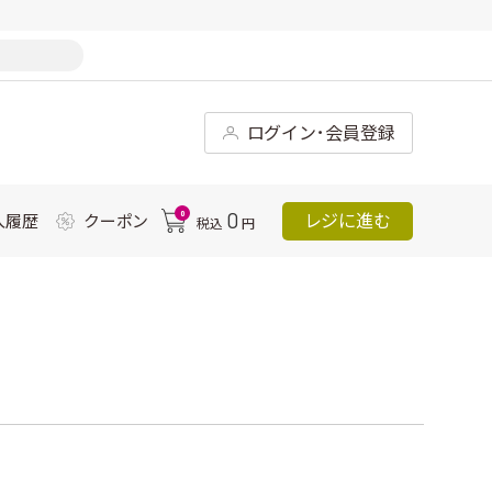
ログイン･会員登録
0
0
レジに進む
入履歴
クーポン
税込
円