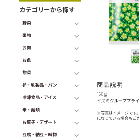
カテゴリーから探す
野菜
果物
お肉
お魚
惣菜
商品説明
卵・乳製品・パン
150ｇ
冷凍食品・アイス
イズミグループプラ
米・麺類
※写真はイメージです
になっている場合もご
お菓子・デザート
豆腐・納豆・練物