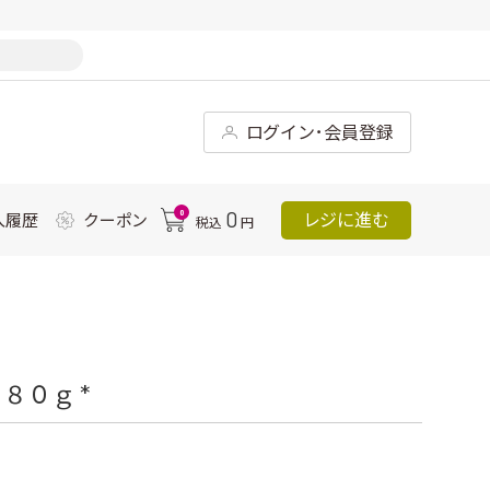
ログイン･会員登録
0
0
レジに進む
入履歴
クーポン
税込
円
８０ｇ *