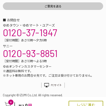
■ お問合せ
ゆめタウン・ゆめマート・ユアーズ
0120-37-1947
［受付時間］あさ10時～夕方6時
サニー
0120-93-8851
［受付時間］あさ10時～よる9時
ゆめオンラインカスタマーセンター
※通話料は無料です。
※ネット専用のお問合せ先です。ご注文は受け付けておりません。
PCサイト
Copyright © IZUMI Co.,Ltd. All rights reserved.
0
0
レジに進む
円
税込