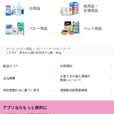
>
>
>
ホーム
ベビー用品
ベビーフード
ベビーフード
>
ミライ 赤ちゃん想いの手ほぐし鮭 50ｇ
配送エリア
利用規約
お客さまの個人情報の
会社概要
取扱いについて
特定商取引法に基づく表示
酒類販売管理者標識
アプリならもっと便利に