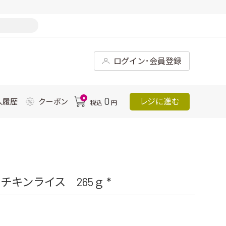
ログイン･会員登録
0
0
レジに進む
入履歴
クーポン
税込
円
キンライス 265ｇ *