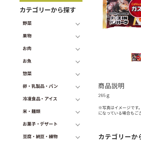
カテゴリーから探す
野菜
果物
お肉
お魚
惣菜
商品説明
卵・乳製品・パン
265ｇ
冷凍食品・アイス
※写真はイメージです
米・麺類
になっている場合もご
お菓子・デザート
カテゴリーか
豆腐・納豆・練物